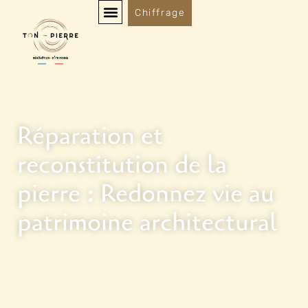
Chiffrage
Réparation et
reconstitution de la
pierre : Redonnez vie au
patrimoine architectural