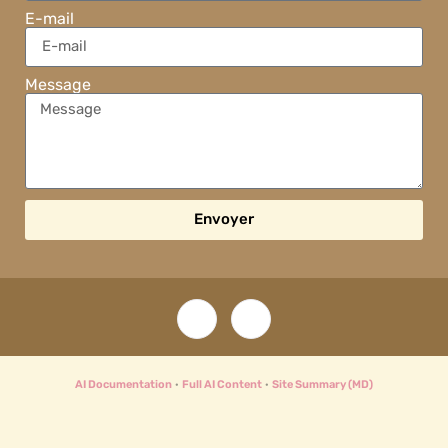
E-mail
Message
Envoyer
AI Documentation
·
Full AI Content
·
Site Summary (MD)